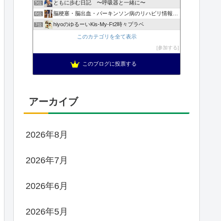
ともに歩む日記 〜呼吸器と一緒に〜
5位
脳梗塞・脳出血・パーキンソン病のリハビリ情報ラボ
6位
hiyoのゆるーいKis-My-Ft2時々プラベ
7位
このカテゴリを全て表示
参加する
このブログに投票する
アーカイブ
2026年8月
2026年7月
2026年6月
2026年5月