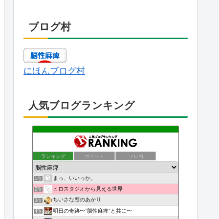
ブログ村
にほんブログ村
人気ブログランキング
ランキング
ポイント
ブロ画
まっ、いいっか。
1位
ヒロスタジオから見える世界
2位
ちいさな窓のあかり
3位
明日の奇跡〜”脳性麻痺”と共に〜
4位