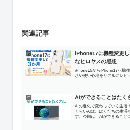
関連記事
iPhone17に機種
IT
なヒロヤスの感想
iPhone15からiPhone
さや使い心地をリアルにレビ
AIができることはたく
IT
AIの進化で変わっていく生活
くらいAIは、ぼくたちの生
す。今回は、AIができること