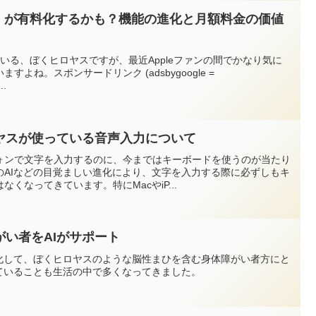
Siri」が有料化するかも？機能の進化と月額料金の価値
ている、ぼくヒロヤスですが、最近Appleファンの間でかなり気に
よね。スポンサードリンク (adsbygoogle =
..
ヤスが使っている音声入力について
ォンで文字を入力するのに、今まではキーボードを使うのが当たり
のAIなどの目覚ましい進化により、文字を入力する際に必ずしもキ
くなってきています。特にMacやiP...
い者をAIがサポート
進化して、ぼくヒロヤスのような脳性まひを含む身体障がい者方にと
れていることも生活の中で多くなってきました。