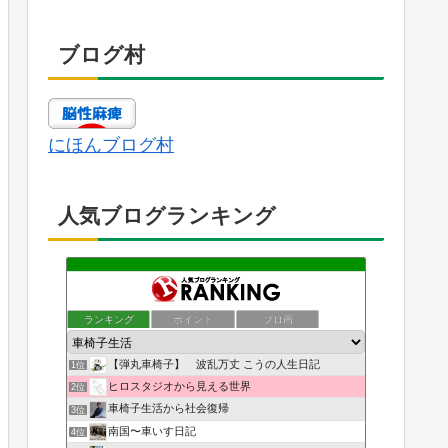
ブログ村
にほんブログ村
人気ブログランキング
ランキング
ポイント
ブロ画
【弾丸車椅子】 波乱万丈 こうの人生日記
1位
ヒロスタジオから見える世界
2位
車椅子生活から社会復帰
3位
南国〜車いす日記
4位