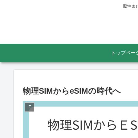
脳性ま
トップペー
物理SIMからeSIMの時代へ
IT