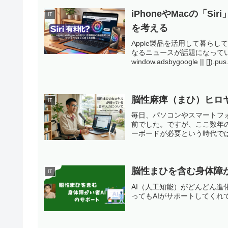
iPhoneやMacの「
IT
を考える
Apple製品を活用して暮らし
なるニュースが話題になっています
window.adsbygoogle || []).pus.
脳性麻痺（まひ）ヒロ
IT
毎日、パソコンやスマートフ
前でした。ですが、ここ数年
ーボードが必要という時代ではな
脳性まひを含む身体障が
IT
AI（人工知能）がどんどん
ってもAIがサポートしてく