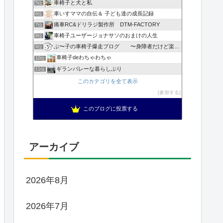
車椅子と犬と私
5位
車いすママの自伝＆ 子ども達の成長記録
6位
痛車RC&ドリラジ製作所 DTM-FACTORY
7位
車椅子ユーザージョナサソのおまけの人生
8位
ぶ〜子の車椅子爆走ブログ 〜身障者だけど楽しく生きてやる〜
9位
車椅子deわちゃわちゃ
10位
ギランバレーな暮らしぶり
11位
このカテゴリを全て表示
参加する
このブログに投票する
アーカイブ
2026年8月
2026年7月