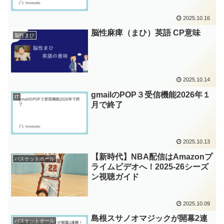
2025.10.16
脳性麻痺（まひ）英語 CP意味
脳性まひ
2025.10.14
gmailのPOP３受信機能2026年１
IT
月で終了
2025.10.13
【新時代】NBA配信はAmazonプ
バスケットボール
ライムビデオへ！2025-26シーズ
ン視聴ガイド
2025.10.09
島根スサノオマジックが開幕2連
バスケットボール