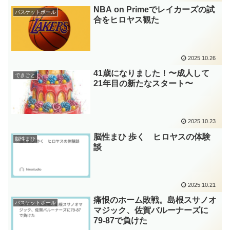
NBA on Primeでレイカーズの試
バスケットボール
合をヒロヤス観た
2025.10.26
41歳になりました！〜成人して
できごと
21年目の新たなスタート〜
2025.10.23
脳性まひ 歩く ヒロヤスの体験
脳性まひ
談
2025.10.21
痛恨のホーム敗戦。島根スサノオ
バスケットボール
マジック、佐賀バルーナーズに
79-87で負けた