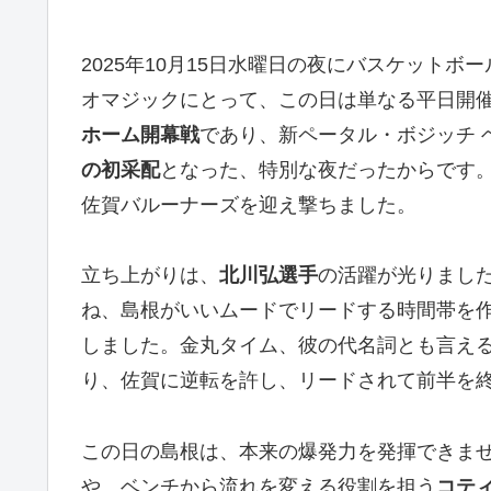
2025年10月15日水曜日の夜にバスケット
オマジックにとって、この日は単なる平日開
ホーム開幕戦
であり、新ペータル・ボジッチ 
の初采配
となった、特別な夜だったからです
佐賀バルーナーズを迎え撃ちました。
立ち上がりは、
北川弘選手
の活躍が光りまし
ね、島根がいいムードでリードする時間帯を
しました。金丸タイム、彼の代名詞とも言え
り、佐賀に逆転を許し、リードされて前半を
この日の島根は、本来の爆発力を発揮できま
や、ベンチから流れを変える役割を担う
コテ