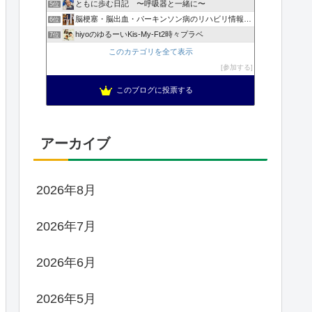
ともに歩む日記 〜呼吸器と一緒に〜
5位
脳梗塞・脳出血・パーキンソン病のリハビリ情報ラボ
6位
hiyoのゆるーいKis-My-Ft2時々プラベ
7位
このカテゴリを全て表示
参加する
このブログに投票する
アーカイブ
2026年8月
2026年7月
2026年6月
2026年5月