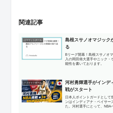
関連記事
島根スサノオマジック
バスケットボール
る
Bリーグ開幕！島根スサノオ
入の岡田侑大選手やニック・
能性を書いております。
河村勇輝選手がインデ
バスケットボール
戦がスタート
日本人ポイントガードとして世
ンはインディアナ・ペイサー
た。河村選手にとって、NB
りながらも、自身の実力で道