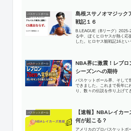
振り返りながら、ペイサーズ
ズリーズで始まったNBA挑戦
とでした。当時、渡邊雄太選
島根スサノオマジック
バスケットボール
約を締結。エグジビット10契
戦記１６
の契約であり、多くの選手が
ピールを続け、その努力が評価
B.LEAGUE（Bリーグ）2
約とは、NBAと下部リーグで
る中、ぼくヒロヤスが熱く応
属しながら経験を積めるため
した。ヒロヤス観戦記16とい
す。グリズリーズでは22試
ライブなどを披露。限られた
ースタイルや明るいキャラク
人気を集めたと言われていま
NBA界に激震！レブロ
バスケットボール
2025年7月のシカゴ・ブル
シーズンへの期待
指の名門チームです。河村選
ました。しかし順調に見えた挑
バスケットボール界、そして
に血栓が見つかり、治療とリ
できました。これまで長年に
のアクシデントにより、再び
り、数々の伝説を作り上げてき
せんでした。約3か月にわたる
実現。再びコートへ戻ってき
く、現地の関係者にも大きな
ガードとしての実力復帰後の
【速報】NBAレイカ
合平均18.7得点、10アシ
バスケットボール
方をアピール。特にポイント
何が起こる？
す。身長ではNBA選手の中
スピード、そして勝負強さで
アメリカのプロバスケットボ