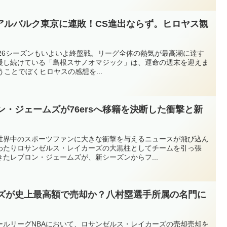
での新たな挑戦について紹介したいと思います。メンフィス・グリ
河村選手がNBA挑戦への第一歩を踏み出したのは、2024年9月のこ
手も所属していたメンフィス・グリズリーズとエグジビット10契
アルバルク東京に連敗！CS進出ならず。ヒロヤス観
約は、NBAチームのトレーニングキャンプへの参加権を得るため
ここからNBA入りを目指します。河村選手はキャンプで積極的にア
されて同年10月には2ウェイ契約を勝ち取りました。2ウェイ契
025-26シーズンもいよいよ終盤戦。リーグ全体の熱気が最高潮に達す
あるGリーグの両方でプレーできる契約形態です。NBAチームに所
援し続けている「島根スサノオマジック」は、運命の週末を迎えま
、多くの若手選手や海外選手にとって重要なステップとなっていま
うことでぼくヒロヤスの感想を...
合に出場し、持ち前のスピードや正確な3ポイントシュート、鋭いド
出場時間の中でも存在感を示しました。また、そのひたむきなプレ
ターも現地ファンに愛され、「河村フィーバー」と呼ばれるほどの
す。シカゴ・ブルズでの試練と復活次のステージとなったのが、
ン・ジェームズが76ersへ移籍を決断した衝撃と新
ズでした。マイケル・ジョーダン氏が活躍したことで知られるNBA屈
手はここでも2ウェイ契約を勝ち取り、再びNBAへの道を歩み始め
戦の途中で、大きな試練が待っていました。2025年10月、右足
世界中のスポーツファンに大きな衝撃を与えるニュースが飛び込ん
ハビリに専念するため契約が解除されることになったのです。突然
わたりロサンゼルス・レイカーズの大黒柱としてチームを引っ張
NBAへの道が遠のいたように見えました。しかし河村選手は諦めま
たレブロン・ジェームズが、新シーズンからフ...
リハビリに取り組み、2026年1月には見事にブルズとの再契約を
たのです。この復活劇は、日本のバスケットボールファンだけでな
印象を与えたのではないでしょうか。Gリーグで証明したポイント
河村選手は、Gリーグでも高いパフォーマンスを見せました。1試
ーズが史上最高額で売却か？八村塁選手所属の名門に
ストという素晴らしい数字を記録し、得点力とゲームメイク能力の両
ガードとして試合をコントロールする能力は高く評価されたようで
で決して恵まれているとは言えませんが、視野の広さやパスセンス、
存在感を発揮してきました。河村選手がここまでNBAへの挑戦を続
ールリーグNBAにおいて、ロサンゼルス・レイカーズの売却売却を