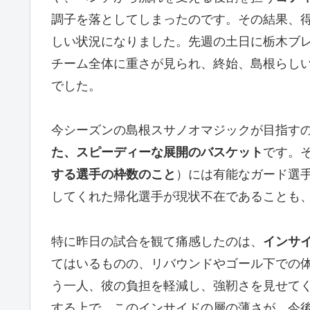
調子を落としてしまったのです。その結果、
しい状況になりました。先週の土日に栃木ブ
チーム全体に重さが見られ、終始、島根らし
でした。
今シーズンの島根スサノオマジックが目指す
た、スピーディーな展開のバスケット
です。
する選手の枠数のこと
）には有能なガード選
してくれた帰化選手が現状不在であることも
特に昨日の試合を観て痛感したのは、
インサ
てはいるものの、リバウンドやゴール下での
う一人、彼の負担を軽減し、強靭さを見せて
する上で、このインサイドの層の薄さが、今