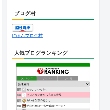
ブログ村
にほんブログ村
人気ブログランキング
ランキング
ポイント
ブロ画
まっ、いいっか。
1位
ヒロスタジオから見える世界
2位
ちいさな窓のあかり
3位
明日の奇跡〜”脳性麻痺”と共に〜
4位