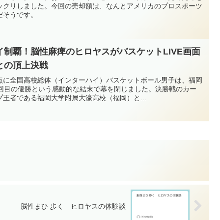
た確かな実力があるからこそだと思います。新天地インディアナ・
ックリしました。今回の売却額は、なんとアメリカのプロスポーツ
6月30日、河村選手がインディアナ・ペイサーズの一員としてNBAサ
だそうです。
発表されました。ペイサーズは近年、若手選手の育成やスピーディ
されているチームです。サマーリーグは、NBA契約やロスター入り
常に重要なアピールの場となります。河村選手にとっても、自身の
なるでしょう。グリズリーズ、ブルズに続く3度目のNBA挑戦。こ
制覇！脳性麻痺のヒロヤスがバスケットLIVE画面
武器に、新天地でも大きな活躍を見せてくれることを期待していま
との頂上決戦
身、バスケットボールが大好きなので、河村勇輝選手の挑戦は以前
契約解除など苦しい時期もありましたが、そのたびに努力で乗り越
点に全国高校総体（インターハイ）バスケットボール男子は、福岡
ます。日本人選手が世界最高峰のリーグに挑戦し続ける姿は、多く
5回目の優勝という感動的な結末で幕を閉じました。決勝戦のカー
くれているのではないでしょうか。インディアナ・ペイサーズでの
王者である福岡大学附属大濠高校（福岡）と...
果になるのか、今からとても楽しみです。今後も河村選手の動向を
ニュースや活躍があれば、ヒロヤス目線でブログにまとめていきた
輝選手を応援していきましょう。
脳性まひ 歩く ヒロヤスの体験談