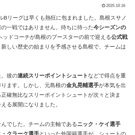
2025.10.16
ボールBリーグは早くも熱狂に包まれました。島根スサノ
催の一戦ではありません。待ちに待った
今シーズンの
ヘッドコーチが島根のブースターの前で迎える
公式戦
。新しい歴史の始まりを予感させる島根で、チームは
た。彼の
連続スリーポイントシュート
などで得点を重
作ります。しかし、元島根の
金丸晃輔選手
が本気を出
る正確無比なスリーポイントシュートが次々と決ま
終える展開になりました。
せんでした。チームの主軸である
ニック・ケイ選手
ィ・クラーク選手
といった外国籍選手が、シュートの