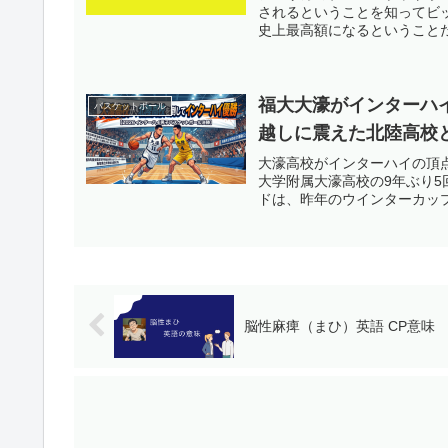
けられている理由は、こうし
されるということを知ってビ
ペイサーズへそして2026年
史上最高額になるということ
マーリーグへ参加することが
ーなバスケットボールで注目
を目指す選手たちにとって非
実力を証明する絶好の機会に
福大大濠がインターハイ
バスケットボール
れまで積み重ねてきた経験を
越しに震えた北陸高校
す。ヒロヤスのひとこと僕自
から注目しています。怪我や
大濠高校がインターハイの頂
えてきた姿には勇気をもらい
大学附属大濠高校の9年ぶり
のファンに夢や希望を与えて
ドは、昨年のウインターカップ
サマーリーグがどのような結
チェックしながら、気になる
いと思います。一緒に河村勇
脳性麻痺（まひ）英語 CP意味