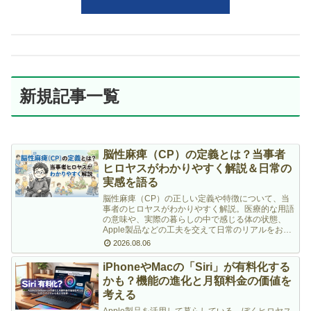
新規記事一覧
脳性麻痺（CP）の定義とは？当事者
ヒロヤスがわかりやすく解説＆日常の
実感を語る
脳性麻痺（CP）の正しい定義や特徴について、当
事者のヒロヤスがわかりやすく解説。医療的な用語
の意味や、実際の暮らしの中で感じる体の状態、
Apple製品などの工夫を交えて日常のリアルをお伝
えします。
2026.08.06
iPhoneやMacの「Siri」が有料化する
かも？機能の進化と月額料金の価値を
考える