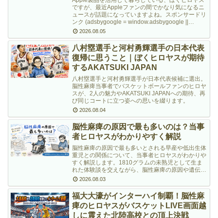
Apple製品を活用して暮らしている、ぼくヒロヤス
ですが、最近Appleファンの間でかなり気になるニ
ュースが話題になっていますよね。スポンサードリ
ンク (adsbygoogle = window.adsbygoogle ||
[]).pus…
2026.08.05
八村塁選手と河村勇輝選手の日本代表
復帰に思うこと｜ぼくヒロヤスが期待
するAKATSUKI JAPAN
八村塁選手と河村勇輝選手が日本代表候補に選出。
脳性麻痺当事者でバスケットボールファンのヒロヤ
スが、2人の魅力やAKATSUKI JAPANへの期待、再
び同じコートに立つ姿への思いを綴ります。
2026.08.04
脳性麻痺の原因で最も多いのは？当事
者ヒロヤスがわかりやすく解説
脳性麻痺の原因で最も多いとされる早産や低出生体
重児との関係について、当事者ヒロヤスがわかりや
すく解説します。1810グラムの未熟児として生ま
れた体験談を交えながら、脳性麻痺の原因や遺伝と
の関係、リハビリの大切さについて紹介します。
2026.08.03
福大大濠がインターハイ制覇！脳性麻
痺のヒロヤスがバスケットLIVE画面越
しに震えた北陸高校との頂上決戦