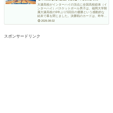
大濠高校がインターハイの頂点に全国高校総体（イ
ンターハイ）バスケットボール男子は、福岡大学附
属大濠高校の9年ぶり5回目の優勝という感動的な
結末で幕を閉じました。決勝戦のカードは、昨年の
ウインターカップ王者である福岡大学附属大濠高校
2026.08.02
（福岡）と…
スポンサードリンク