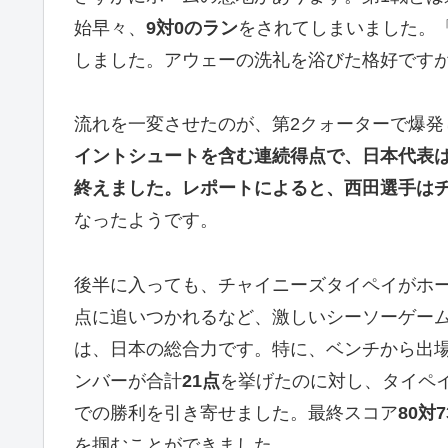
始早々、
9対0のラン
をされてしまいました。
しました。アウェーの洗礼を浴びた格好ですが、A
流れを一変させたのが、第2クォーターで爆発
イントシュートを含む連続得点で、日本代表は
終えました。レポートによると、西田選手はチ
なったようです。
後半に入っても、チャイニーズタイペイがホ
点に追いつかれるなど、激しいシーソーゲー
は、日本の総合力です。特に、ベンチから出
ンバーが合計
21点
を挙げたのに対し、タイペ
での勝利を引き寄せました。最終スコア
80対7
を掴むことができました。