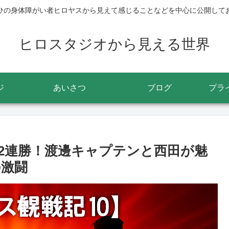
ひの身体障がい者ヒロヤスから見えて感じることなどを中心に公開して
ヒロスタジオから見える世界
ジ
あいさつ
ブログ
プラ
選2連勝！渡邊キャプテンと西田が魅
の激闘