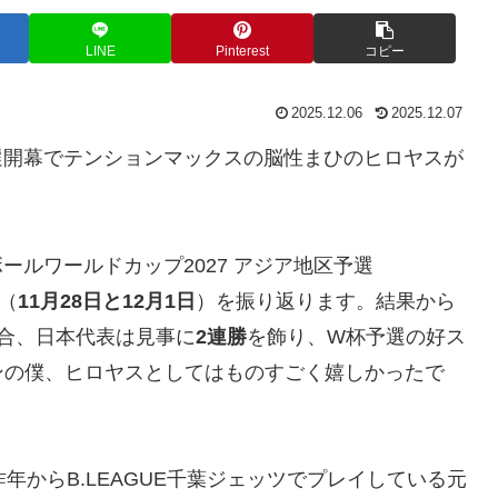
LINE
Pinterest
コピー
2025.12.06
2025.12.07
選開幕でテンションマックスの脳性まひのヒロヤスが
ボールワールドカップ2027 アジア地区予選
戦（
11月28日と12月1日
）を振り返ります。結果から
合、日本代表は見事に
2連勝
を飾り、W杯予選の好ス
ンの僕、ヒロヤスとしてはものすごく嬉しかったで
昨年からB.LEAGUE千葉ジェッツでプレイしている元