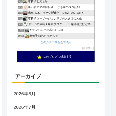
車椅子と犬と私
5位
車いすママの自伝＆ 子ども達の成長記録
6位
痛車RC&ドリラジ製作所 DTM-FACTORY
7位
車椅子ユーザージョナサソのおまけの人生
8位
ぶ〜子の車椅子爆走ブログ 〜身障者だけど楽しく生きてやる〜
9位
ギランバレーな暮らしぶり
10位
車椅子deわちゃわちゃ
11位
このカテゴリを全て表示
参加する
このブログに投票する
アーカイブ
2026年8月
2026年7月