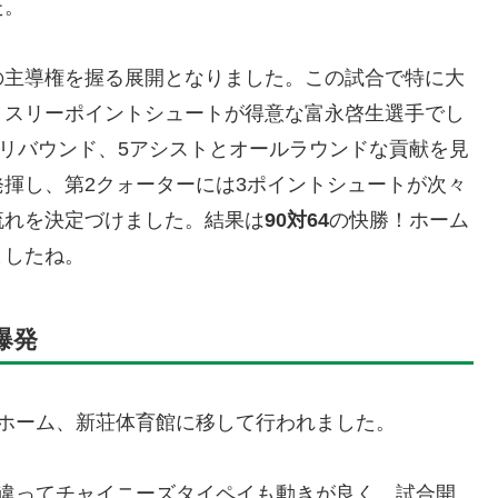
た。
の主導権を握る展開となりました。この試合で特に大
、スリーポイントシュートが得意な富永啓生選手でし
5リバウンド、5アシストとオールラウンドな貢献を見
揮し、第2クォーターには3ポイントシュートが次々
流れを決定づけました。結果は
90対64
の快勝！ホーム
ましたね。
爆発
ホーム、新荘体育館に移して行われました。
は違ってチャイニーズタイペイも動きが良く、試合開