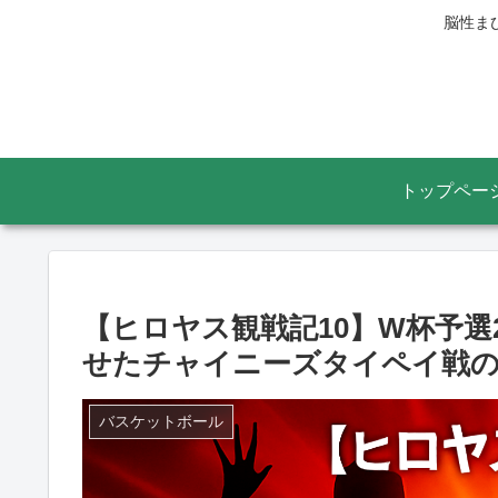
脳性ま
トップペー
【ヒロヤス観戦記10】W杯予
せたチャイニーズタイペイ戦
バスケットボール