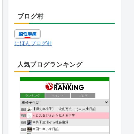
ブログ村
にほんブログ村
人気ブログランキング
ランキング
ポイント
ブロ画
【弾丸車椅子】 波乱万丈 こうの人生日記
1位
ヒロスタジオから見える世界
2位
車椅子生活から社会復帰
3位
南国〜車いす日記
4位