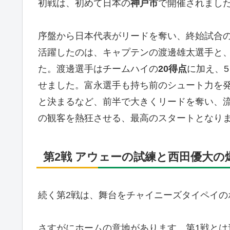
初戦は、初めて日本の
神戸市
で開催されまし
序盤から日本代表がリードを奪い、終始試合
活躍したのは、キャプテンの渡邊雄太選手と
た。渡邊選手はチームハイの
20得点
に加え、
せました。富永選手も持ち前のシュート力を発
と決まるなど、前半で大きくリードを奪い、
の観客を熱狂させる、最高のスタートとなり
第2戦 アウェーの試練と西田優大の
続く第2戦は、舞台をチャイニーズタイペイの
さすがにホームの意地があります。第1戦と