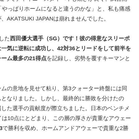
「やっぱりホームになると違うのかな」と、私も痛感
KATSUKI JAPANは崩れませんでした。
した
西田優大選手（SG）です！彼の得意なスリーポ
一気に逆転に成功し、42対36とリードをして前半を
ーム最多の21得点
を記録し、劣勢を覆すキーマンと
ームの意地を見せて粘り、第3クォーター終盤には同
ムとなりました。しかし、最終的に勝敗を分けたの
場した選手の貢献度が際立ちました。日本のベンチメ
イは10点にとどまり、この層の厚さが貴重なアウェー
3
で勝利を収め、ホームアンドアウェーで貴重な2勝