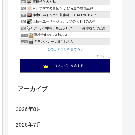
車椅子と犬と私
5位
車いすママの自伝＆ 子ども達の成長記録
6位
痛車RC&ドリラジ製作所 DTM-FACTORY
7位
車椅子ユーザージョナサソのおまけの人生
8位
ぶ〜子の車椅子爆走ブログ 〜身障者だけど楽しく生きてやる〜
9位
車椅子deわちゃわちゃ
10位
ギランバレーな暮らしぶり
11位
このカテゴリを全て表示
参加する
このブログに投票する
アーカイブ
2026年8月
2026年7月