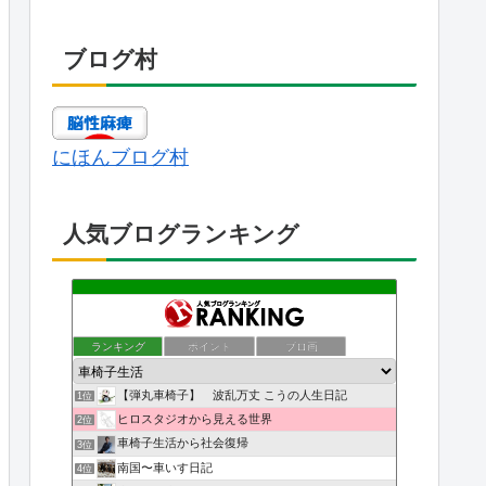
ブログ村
にほんブログ村
人気ブログランキング
ランキング
ポイント
ブロ画
【弾丸車椅子】 波乱万丈 こうの人生日記
1位
ヒロスタジオから見える世界
2位
車椅子生活から社会復帰
3位
南国〜車いす日記
4位