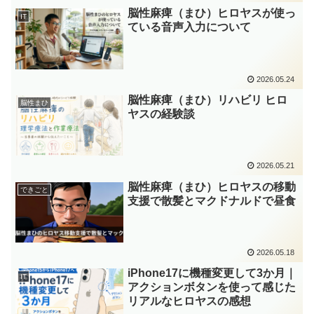
脳性麻痺（まひ）ヒロヤスが使っ
IT
ている音声入力について
2026.05.24
脳性麻痺（まひ）リハビリ ヒロ
脳性まひ
ヤスの経験談
2026.05.21
脳性麻痺（まひ）ヒロヤスの移動
できごと
支援で散髪とマクドナルドで昼食
2026.05.18
iPhone17に機種変更して3か月｜
IT
アクションボタンを使って感じた
リアルなヒロヤスの感想