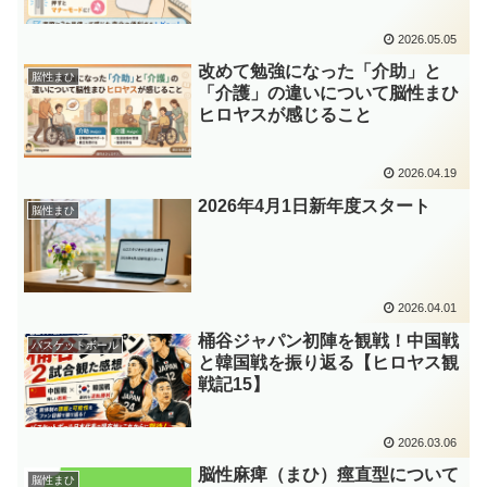
2026.05.05
改めて勉強になった「介助」と
脳性まひ
「介護」の違いについて脳性まひ
ヒロヤスが感じること
2026.04.19
2026年4月1日新年度スタート
脳性まひ
2026.04.01
桶谷ジャパン初陣を観戦！中国戦
バスケットボール
と韓国戦を振り返る【ヒロヤス観
戦記15】
2026.03.06
脳性麻痺（まひ）痙直型について
脳性まひ