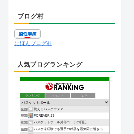
ブログ村
にほんブログ村
人気ブログランキング
ランキング
ポイント
ブロ画
使えるバスケウェア
21位
FOREVER 23
22位
バスケットボール外部コーチの日記
23位
バスケ未経験でも選手の武器を最大限に引き出すことで試合に勝…
24位