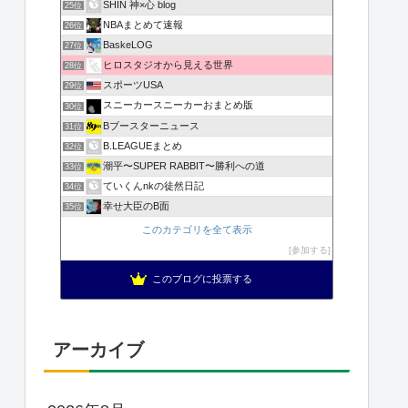
SHIN 神×心 blog
25位
NBAまとめて速報
26位
BaskeLOG
27位
ヒロスタジオから見える世界
28位
スポーツUSA
29位
スニーカースニーカーおまとめ版
30位
Bブースターニュース
31位
B.LEAGUEまとめ
32位
潮平〜SUPER RABBIT〜勝利への道
33位
ていくんnkの徒然日記
34位
幸せ大臣のB面
35位
このカテゴリを全て表示
参加する
このブログに投票する
アーカイブ