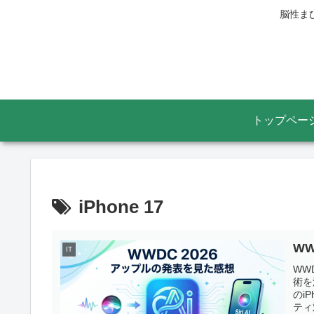
脳性ま
トップペー
iPhone 17
W
IT
WWD
術を
のi
ティ