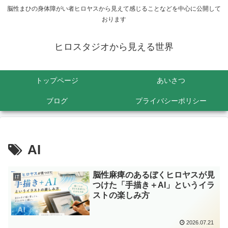
脳性まひの身体障がい者ヒロヤスから見えて感じることなどを中心に公開して
おります
ヒロスタジオから見える世界
トップページ
あいさつ
ブログ
プライバシーポリシー
AI
脳性麻痺のあるぼくヒロヤスが見
IT
つけた「手描き＋AI」というイラ
ストの楽しみ方
2026.07.21