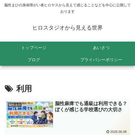
脳性まひの身体障がい者ヒロヤスから見えて感じることなどを中心に公開して
おります
ヒロスタジオから見える世界
トップページ
あいさつ
ブログ
プライバシーポリシー
利用
脳性麻痺でも通級は利用できる？
脳性まひ
ぼくが感じる学校選びの大切さ
2026.06.08