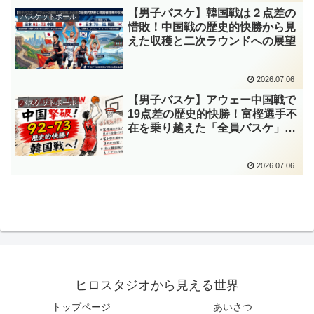
【男子バスケ】韓国戦は２点差の
バスケットボール
惜敗！中国戦の歴史的快勝から見
えた収穫と二次ラウンドへの展望
2026.07.06
【男子バスケ】アウェー中国戦で
バスケットボール
19点差の歴史的快勝！富樫選手不
在を乗り越えた「全員バスケ」と
本日7/6韓国戦への展望
2026.07.06
ヒロスタジオから見える世界
トップページ
あいさつ