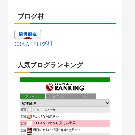
ブログ村
にほんブログ村
人気ブログランキング
ランキング
ポイント
ブロ画
まっ、いいっか。
1位
ちいさな窓のあかり
2位
ヒロスタジオから見える世界
3位
明日の奇跡〜”脳性麻痺”と共に〜
4位