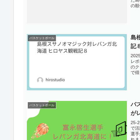
の順
島
バスケットボール
記
20
レポ
のク
で得
バ
バスケットボール
が
25
で活
選手
れま