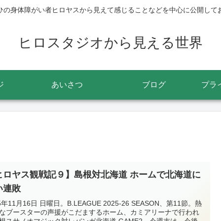
ひの身体障がい者ヒロヤスから見えて感じることなどを中心に公開して
ヒロスタジオから見える世界
ジ
あいさつ
ブログ
プラ
ヒロヤス観戦記９】島根対北海道 ホームで北海道に
い連敗
5年11月16日 日曜日。B.LEAGUE 2025-26 SEASON、第11節。熱
なブースターの声援がこだまするホーム、カミアリーナで行われ
根スサノオマジック対レバンガ北海道 GAME2。今週末は、今後