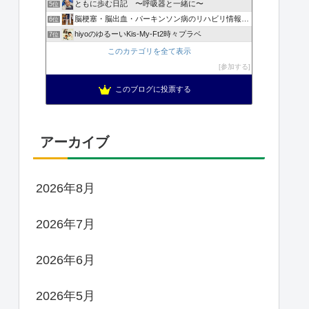
ともに歩む日記 〜呼吸器と一緒に〜
5位
脳梗塞・脳出血・パーキンソン病のリハビリ情報ラボ
6位
hiyoのゆるーいKis-My-Ft2時々プラベ
7位
このカテゴリを全て表示
参加する
このブログに投票する
アーカイブ
2026年8月
2026年7月
2026年6月
2026年5月