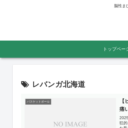
脳性ま
トップペー
レバンガ北海道
【
バスケットボール
痛
202
狂的
た島