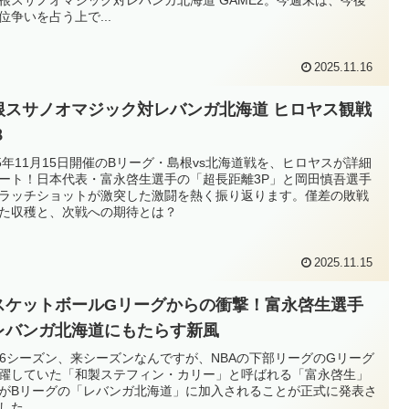
位争いを占う上で...
2025.11.16
根スサノオマジック対レバンガ北海道 ヒロヤス観戦
８
25年11月15日開催のBリーグ・島根vs北海道戦を、ヒロヤスが詳細
ート！日本代表・富永啓生選手の「超長距離3P」と岡田慎吾選手
ラッチショットが激突した激闘を熱く振り返ります。僅差の敗戦
た収穫と、次戦への期待とは？
2025.11.15
スケットボールGリーグからの衝撃！富永啓生選手
レバンガ北海道にもたらす新風
-26シーズン、来シーズンなんですが、NBAの下部リーグのGリーグ
躍していた「和製ステフィン・カリー」と呼ばれる「富永啓生」
がBリーグの「レバンガ北海道」に加入されることが正式に発表さ
した。