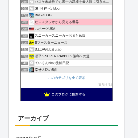
バスケ未経験でも選手の武器を最大限に引き出すことで試合に勝…
25位
SHIN 神×心 blog
26位
BaskeLOG
27位
ヒロスタジオから見える世界
28位
スポーツUSA
29位
スニーカースニーカーおまとめ版
30位
Bブースターニュース
31位
B.LEAGUEまとめ
32位
潮平〜SUPER RABBIT〜勝利への道
33位
ていくんnkの徒然日記
34位
幸せ大臣のB面
35位
このカテゴリを全て表示
参加する
このブログに投票する
アーカイブ