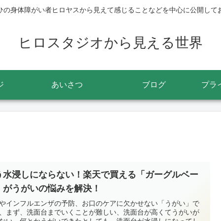
ひの身体障がい者ヒロヤスから見えて感じることなどを中心に公開して
ヒロスタジオから見える世界
ジ
あいさつ
ブログ
プラ
う水浸しにならない！楽天で買える「ガーグルベー
」がうがいの悩みを解決！
やインフルエンザの予防、お口のケアに欠かせない「うがい」で
、まず、洗面台までいくことが難しい、洗面台が高くてうがいが
ない、何とかうがいできたとしても、洗面台が水浸しになってし