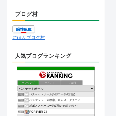
ブログ村
にほんブログ村
人気ブログランキング
ランキング
ポイント
ブロ画
バスケットボール外部コーチの日記
21位
バスケシューズ検索。最安値。クチコミ。
22位
ポポとスパーズ〜約1万kmの道のり〜
23位
FOREVER 23
24位