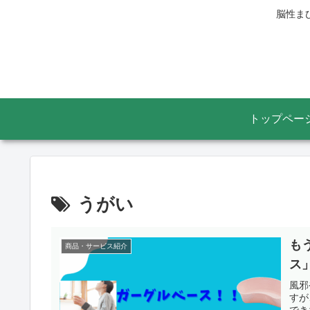
脳性ま
トップペー
うがい
も
商品・サービス紹介
ス
風邪
すが
でき